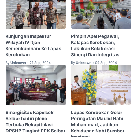
Kunjungan Inspektur
Pimpin Apel Pegawai,
Wilayah IV Itjen
Kalapas Kerobokan,
Kemenkumham Ke Lapas
Lakukan Kolaborasi
Kerobokan
Sinergi Dan Integritas
By
Unknown
21 Sep, 2024
By
Unknown
09 Sep, 2024
•
•
Sinergisitas Kapolsek
Lapas Kerobokan Gelar
Selbar hadiri pleno
Peringatan Maulid Nabi
Terbuka Rekapitulasi
Muhammad, Jadikan
DPSHP Tingkat PPK Selbar
Kehidupan Nabi Sumber