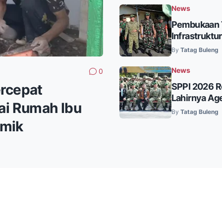
News
Pembukaan T
Infrastruktu
By
Tatag Buleng
News
0
SPPI 2026 R
rcepat
Lahirnya Ag
ai Rumah Ibu
By
Tatag Buleng
amik