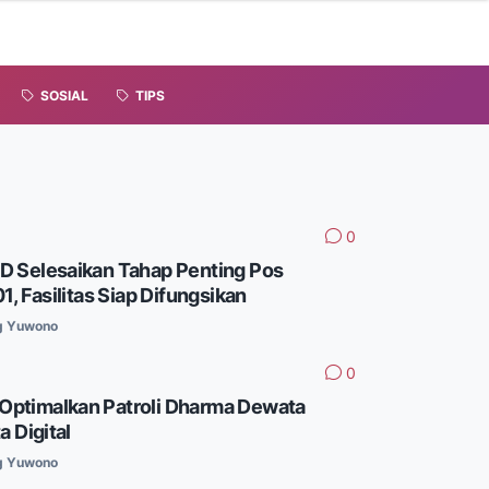
SOSIAL
TIPS
0
 Selesaikan Tahap Penting Pos
1, Fasilitas Siap Difungsikan
g Yuwono
0
i Optimalkan Patroli Dharma Dewata
a Digital
g Yuwono