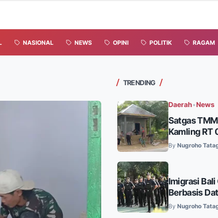
L
NASIONAL
NEWS
OPINI
POLITIK
RAGAM
TRENDING
Daerah
•
News
Satgas TMMD
Kamling RT 0
By
Nugroho Tata
Imigrasi Bal
Berbasis Dat
By
Nugroho Tata