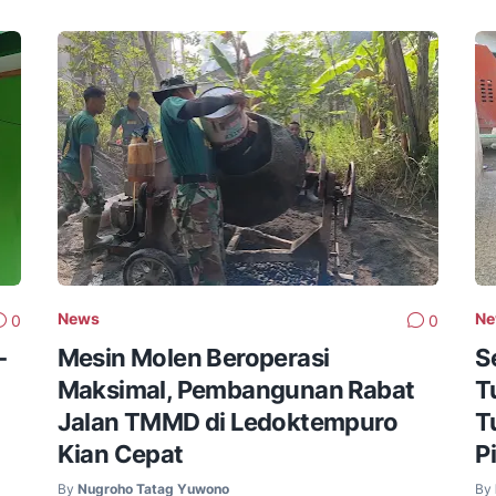
News
N
0
0
-
Mesin Molen Beroperasi
S
Maksimal, Pembangunan Rabat
T
Jalan TMMD di Ledoktempuro
T
Kian Cepat
P
By
Nugroho Tatag Yuwono
By