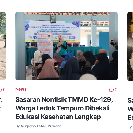
News
0
0
,
Sasaran Nonfisik TMMD Ke-129,
S
t
Warga Ledok Tempuro Dibekali
W
t
Edukasi Kesehatan Lengkap
E
By
Nugroho Tatag Yuwono
By