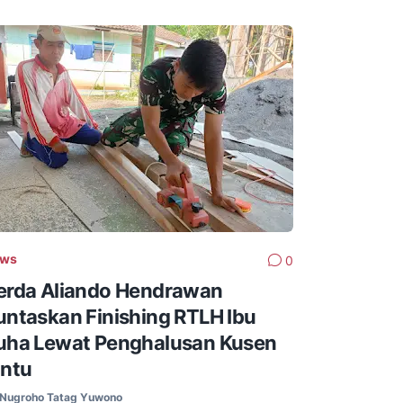
ews
0
erda Aliando Hendrawan
untaskan Finishing RTLH Ibu
uha Lewat Penghalusan Kusen
intu
Nugroho Tatag Yuwono