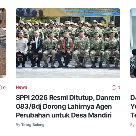
News
0
0
SPPI 2026 Resmi Ditutup, Danrem
D
083/Bdj Dorong Lahirnya Agen
Y
Perubahan untuk Desa Mandiri
T
By
Tatag Buleng
By