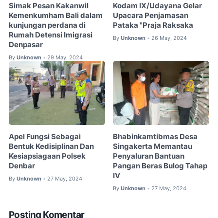
Simak Pesan Kakanwil
Kodam IX/Udayana Gelar
Kemenkumham Bali dalam
Upacara Penjamasan
kunjungan perdana di
Pataka "Praja Raksaka
Rumah Detensi Imigrasi
By
Unknown
26 May, 2024
•
Denpasar
By
Unknown
29 May, 2024
•
Apel Fungsi Sebagai
Bhabinkamtibmas Desa
Bentuk Kedisiplinan Dan
Singakerta Memantau
Kesiapsiagaan Polsek
Penyaluran Bantuan
Denbar
Pangan Beras Bulog Tahap
IV
By
Unknown
27 May, 2024
•
By
Unknown
27 May, 2024
•
Posting Komentar