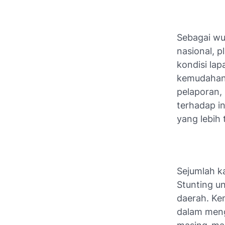
Sebagai wu
nasional, p
kondisi la
kemudahan
pelaporan,
terhadap i
yang lebih 
Sejumlah k
Stunting u
daerah. Ke
dalam meng