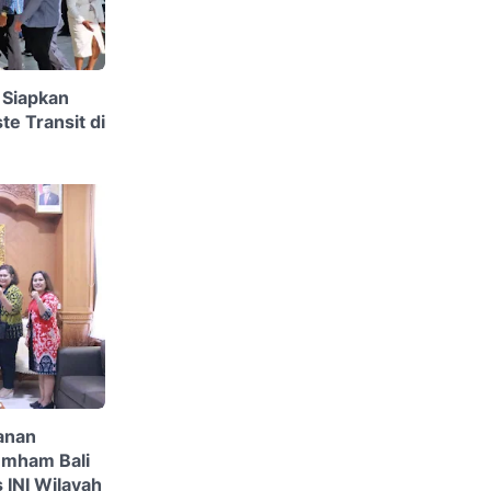
 Siapkan
e Transit di
anan
mham Bali
INI Wilayah