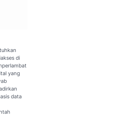
utuhkan
akses di
emperlambat
ital yang
wab
adirkan
asis data
ntah