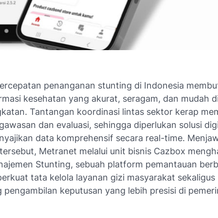
Percepatan penanganan stunting di Indonesia memb
ormasi kesehatan yang akurat, seragam, dan mudah di
ngkatan. Tantangan koordinasi lintas sektor kerap m
awasan dan evaluasi, sehingga diperlukan solusi dig
ajikan data komprehensif secara real-time. Menja
tersebut, Metranet melalui unit bisnis Cazbox mengh
ajemen Stunting, sebuah platform pemantauan berb
rkuat tata kelola layanan gizi masyarakat sekaligus
pengambilan keputusan yang lebih presisi di pemeri