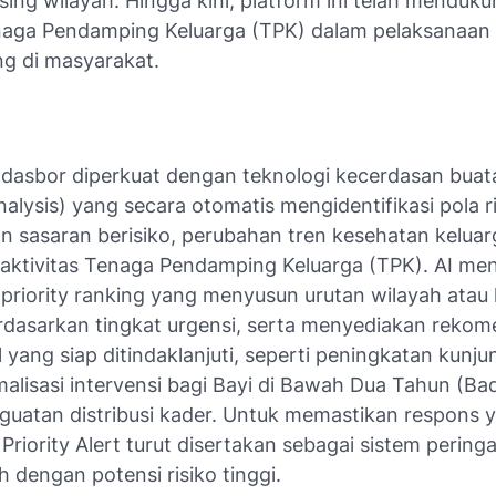
ng wilayah. Hingga kini, platform ini telah menduku
aga Pendamping Keluarga (TPK) dalam pelaksanaan 
ng di masyarakat.
s dasbor diperkuat dengan teknologi kecerdasan buat
nalysis) yang secara otomatis mengidentifikasi pola ri
an sasaran berisiko, perubahan tren kesehatan keluar
aktivitas Tenaga Pendamping Keluarga (TPK). AI me
priority ranking yang menyusun urutan wilayah atau
rdasarkan tingkat urgensi, serta menyediakan rekom
 yang siap ditindaklanjuti, seperti peningkatan kunju
malisasi intervensi bagi Bayi di Bawah Dua Tahun (Ba
guatan distribusi kader. Untuk memastikan respons y
r Priority Alert turut disertakan sebagai sistem peringa
h dengan potensi risiko tinggi.