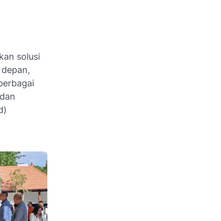
kan solusi
 depan,
berbagai
 dan
d)