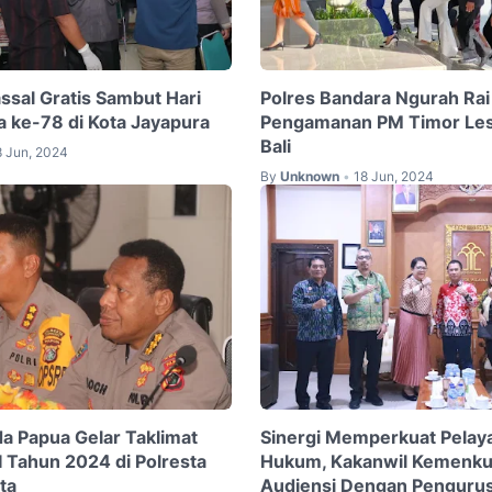
ssal Gratis Sambut Hari
Polres Bandara Ngurah Rai
 ke-78 di Kota Jayapura
Pengamanan PM Timor Lest
Bali
8 Jun, 2024
By
Unknown
18 Jun, 2024
•
da Papua Gelar Taklimat
Sinergi Memperkuat Pelay
I Tahun 2024 di Polresta
Hukum, Kakanwil Kemenku
ta
Audiensi Dengan Pengurus 