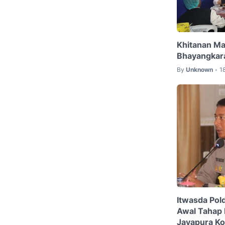
Khitanan Ma
Bhayangkara
By
Unknown
1
•
Itwasda Pol
Awal Tahap 
Jayapura Ko