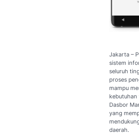
Jakarta – 
sistem inf
seluruh ti
proses peng
mampu meny
kebutuhan 
Dasbor Man
yang mempe
mendukung 
daerah.