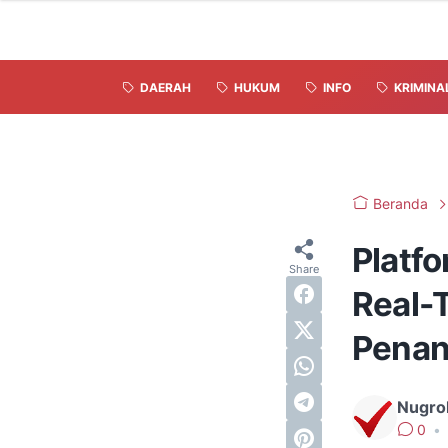
DAERAH
HUKUM
INFO
KRIMINA
Beranda
Platf
Real-
Penan
Nugro
0
•