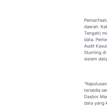
Pemanfaata
daerah. Ka
Tengah) me
data. Peme
Audit Kasu
Stunting d
sistem dat
“Keputusan
tersedia s
Dasbor Ma
data yang 