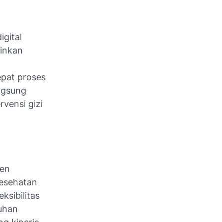
gital
minkan
pat proses
ngsung
vensi gizi
men
kesehatan
sibilitas
uhan