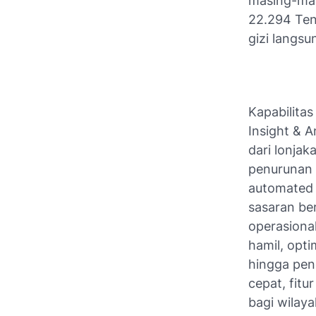
masing-masi
22.294 Ten
gizi langsu
Kapabilita
Insight & A
dari lonjak
penurunan 
automated 
sasaran be
operasional
hamil, opti
hingga pen
cepat, fitu
bagi wilaya