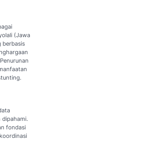
bagai
olali (Jawa
 berbasis
enghargaan
i Penurunan
emanfaatan
tunting.
data
h dipahami.
n fondasi
koordinasi