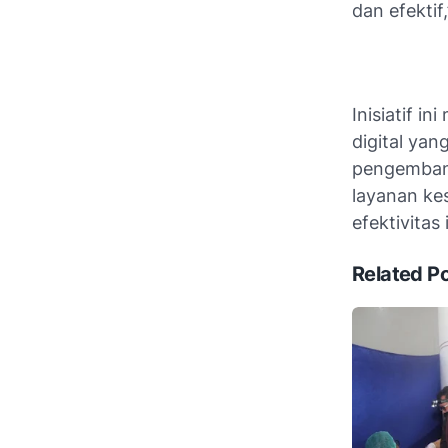
dan efektif
Inisiatif i
digital ya
pengembang
layanan ke
efektivitas
Related P