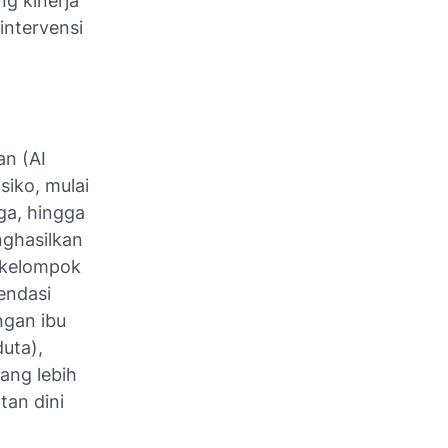
ng kinerja
intervensi
an (AI
siko, mulai
ga, hingga
nghasilkan
 kelompok
endasi
ngan ibu
duta),
ang lebih
tan dini