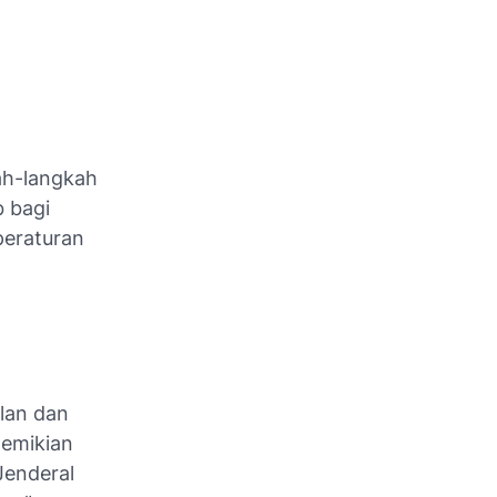
ah-langkah
b bagi
eraturan
g
lan dan
demikian
Jenderal