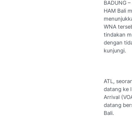
BADUNG – 
HAM Bali m
menunjukka
WNA terseb
tindakan 
dengan tid
kunjungi.
ATL, seoran
datang ke 
Arrival (VO
datang ber
Bali.