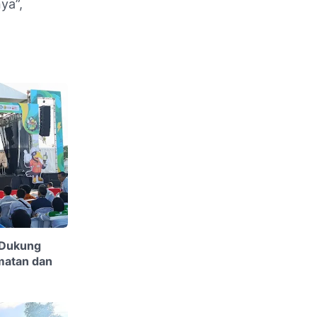
ya”,
 Dukung
matan dan