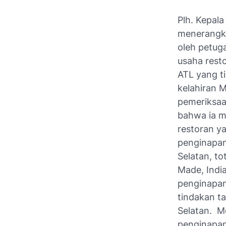
Plh. Kepal
menerangka
oleh petug
usaha rest
ATL yang t
kelahiran M
pemeriksaa
bahwa ia m
restoran y
penginapan
Selatan, t
Made, Indi
penginapan
tindakan t
Selatan. M
penginapan