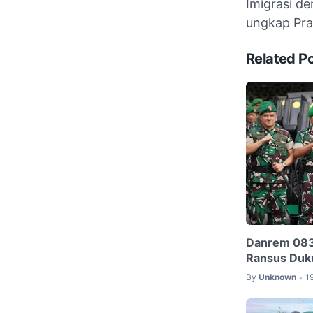
Imigrasi d
ungkap Pram
Related P
Danrem 083
Ransus Duk
By
Unknown
1
•