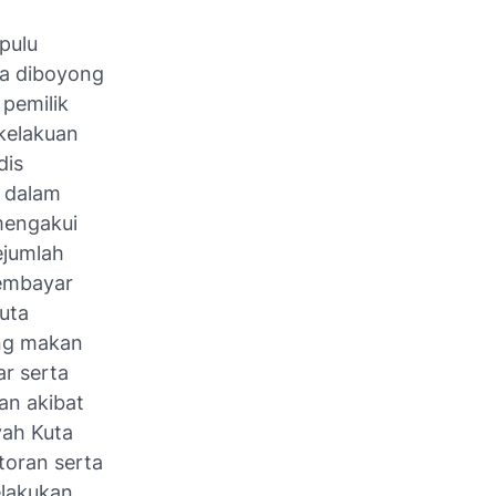
pulu
a diboyong
 pemilik
kelakuan
dis
t dalam
mengakui
ejumlah
membayar
uta
ung makan
r serta
an akibat
yah Kuta
toran serta
elakukan