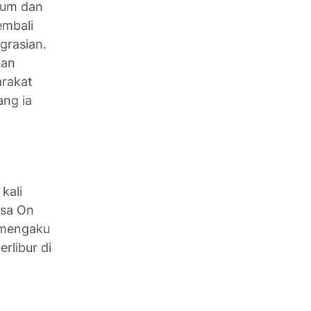
kum dan
embali
grasian.
kan
rakat
ang ia
kali
isa On
a mengaku
rlibur di