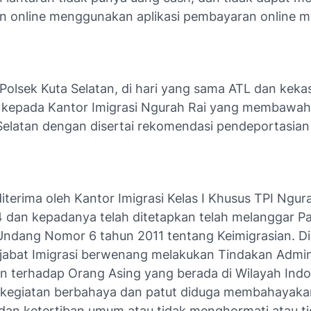
 online menggunakan aplikasi pembayaran online mi
 Polsek Kuta Selatan, di hari yang sama ATL dan keka
 kepada Kantor Imigrasi Ngurah Rai yang membawahi
 Selatan dengan disertai rekomendasi pendeportasian
terima oleh Kantor Imigrasi Kelas I Khusus TPI Ngur
4 dan kepadanya telah ditetapkan telah melanggar Pa
ndang Nomor 6 tahun 2011 tentang Keimigrasian. D
jabat Imigrasi berwenang melakukan Tindakan Admini
an terhadap Orang Asing yang berada di Wilayah Ind
kegiatan berbahaya dan patut diduga membahayaka
an ketertiban umum atau tidak menghormati atau t