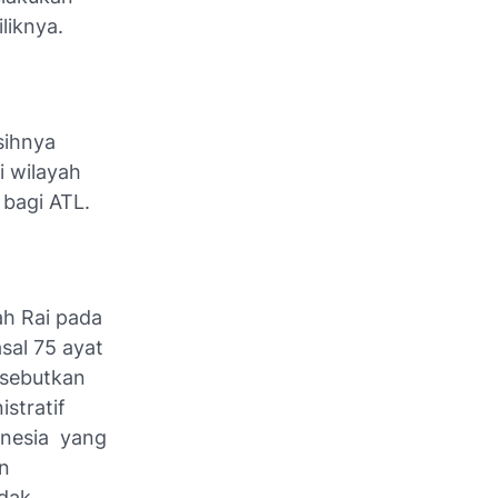
liknya.
sihnya
 wilayah
 bagi ATL.
ah Rai pada
sal 75 ayat
isebutkan
stratif
onesia yang
n
idak