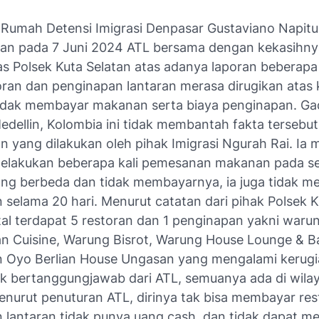
a Rumah Detensi Imigrasi Denpasar Gustaviano Napitu
n pada 7 Juni 2024 ATL bersama dengan kekasihny
as Polsek Kuta Selatan atas adanya laporan beberapa
oran dan penginapan lantaran merasa dirugikan atas 
idak membayar makanan serta biaya penginapan. Ga
edellin, Kolombia ini tidak membantah fakta tersebu
n yang dilakukan oleh pihak Imigrasi Ngurah Rai. Ia 
elakukan beberapa kali pemesanan makanan pada s
ang berbeda dan tidak membayarnya, ia juga tidak 
 selama 20 hari. Menurut catatan dari pihak Polsek K
otal terdapat 5 restoran dan 1 penginapan yakni war
an Cuisine, Warung Bisrot, Warung House Lounge & Ba
 Oyo Berlian House Ungasan yang mengalami kerugi
ak bertanggungjawab dari ATL, semuanya ada di wila
enurut penuturan ATL, dirinya tak bisa membayar res
 lantaran tidak punya uang cash, dan tidak dapat m