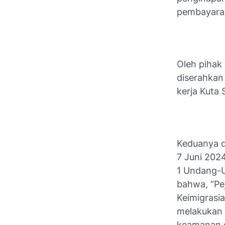
pembayaran
Oleh pihak
diserahkan
kerja Kuta
Keduanya di
7 Juni 202
1 Undang-U
bahwa, “Pe
Keimigrasi
melakukan 
keamanan d