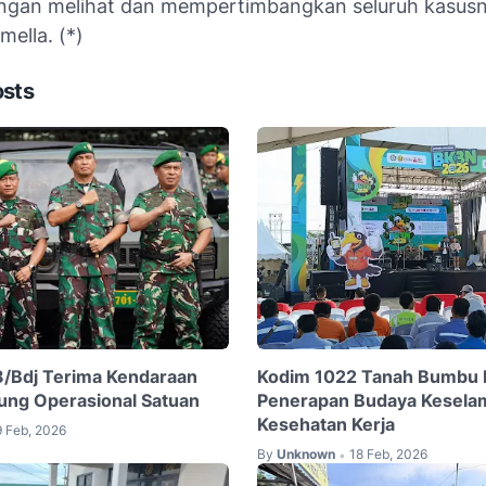
engan melihat dan mempertimbangkan seluruh kasusn
ella. (*)
osts
/Bdj Terima Kendaraan
Kodim 1022 Tanah Bumbu
ung Operasional Satuan
Penerapan Budaya Kesela
Kesehatan Kerja
9 Feb, 2026
By
Unknown
18 Feb, 2026
•