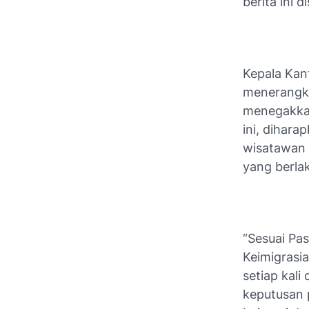
berita ini 
Kepala Kan
menerangka
menegakkan
ini, dihara
wisatawan 
yang berla
“Sesuai Pa
Keimigrasi
setiap kal
keputusan 