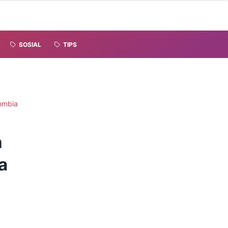
SOSIAL
TIPS
ombia
n
a