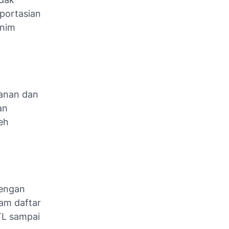
portasian
enim
anan dan
an
eh
dengan
am daftar
TL sampai