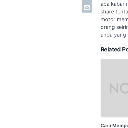
apa kabar n
share tenta
motor mema
orang seir
anda yang 
Related P
Cara Memper