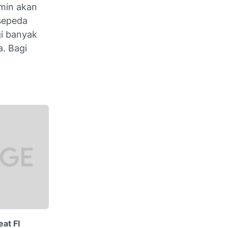
dmin akan
 sepeda
gi banyak
. Bagi
at FI