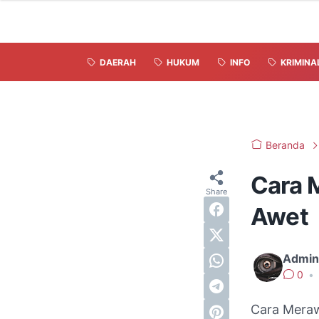
DAERAH
HUKUM
INFO
KRIMINA
Beranda
Cara 
Awet
Admin
0
•
Cara Meraw