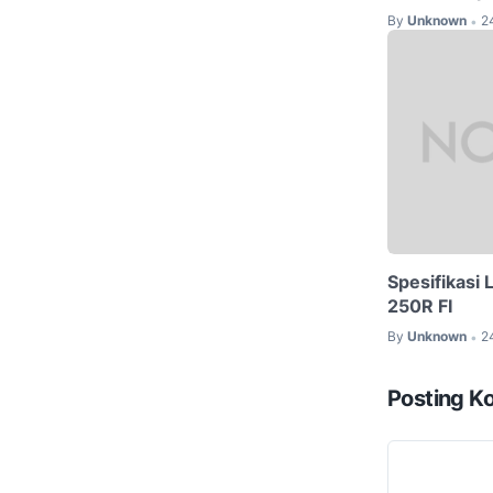
By
Unknown
2
•
Spesifikasi
250R FI
By
Unknown
2
•
Posting K