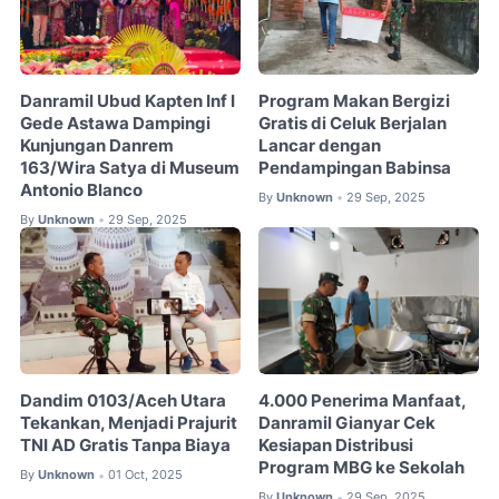
Danramil Ubud Kapten Inf I
Program Makan Bergizi
Gede Astawa Dampingi
Gratis di Celuk Berjalan
Kunjungan Danrem
Lancar dengan
163/Wira Satya di Museum
Pendampingan Babinsa
Antonio Blanco
By
Unknown
29 Sep, 2025
•
By
Unknown
29 Sep, 2025
•
Dandim 0103/Aceh Utara
4.000 Penerima Manfaat,
Tekankan, Menjadi Prajurit
Danramil Gianyar Cek
TNI AD Gratis Tanpa Biaya
Kesiapan Distribusi
Program MBG ke Sekolah
By
Unknown
01 Oct, 2025
•
By
Unknown
29 Sep, 2025
•